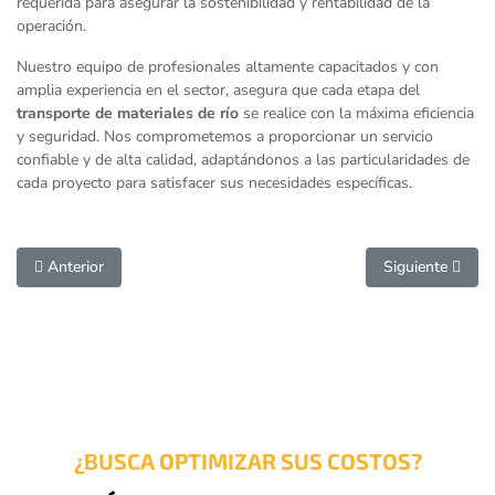
requerida para asegurar la sostenibilidad y rentabilidad de la
operación.
Nuestro equipo de profesionales altamente capacitados y con
amplia experiencia en el sector, asegura que cada etapa del
transporte de materiales de río
se realice con la máxima eficiencia
y seguridad. Nos comprometemos a proporcionar un servicio
confiable y de alta calidad, adaptándonos a las particularidades de
cada proyecto para satisfacer sus necesidades específicas.
Artículo Anterior: Transporte De Materiales De Agregados
Artículo Siguien
Anterior
Siguiente
¿BUSCA OPTIMIZAR SUS COSTOS?